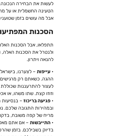
לעשות את הבחירה הנכונה. 
הטעינה החשמלית או על מה 
אבל מה עושים בזמן שטוענים
הסכנות המפתיעות
תתפלאו, אבל הסכנות האלו 
ולנטרל את הסכנות האלה, וג
להנאה ויתרון.
•
עייפות
– לצערנו, בישראל ו
ההגה. כשאתם רק מרגישים א
לעצור להתרעננות שכוללת מ
וזוזו קצת. שתו משהו, או אכ
•
פגיעה בריכוז
– בנסיעות מ
ובמהירות התגובה שלכם. נסו לשנ
מריח של קפה משובח, בדקו 
•
התייבשות
– אם אתם מאלה
בדיוק בשבילכם. בזמן שהרכ