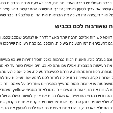
לרכב חשמלי יש הרבה מאוד יתרונות, אבל לא פעם אנחנו נתקלים בחש
עושים אם צריך לטעון באמצע הדרך. התשובה המתבקשת היא: עוצרים
? ואיך העצירה הזו מצילה את הבריאות ואת החיים שלכם? זו כבר שאל
 שאורבות לכם בכביש
דווקא קשורות אליכם הרבה יותר מאשר לדרך או לנהגים שמסביבכם. עצ
ם להעביר את זמן הטעינה ביעילות. הוספנו גם כמה רעיונות שיהפכו א
גם בעולם כולו, תאונות רבות נגרמות בגלל חוסר זהירות שנובע מעייפות
ת העייפות מבצבצת, אפילו אם אתם לא בטוחים ואפילו כשהיעד לא מא
נוחה, קפה והתמתחות. עצרתם לטעינה? מעולה. אפילו אם כרגע אתם 
לו ארוחה קלה. העצירה הזו יכולה לעזור לכם למנוע את העייפות עוד לפ
שעממות או ארוכות המוח מתעייף מהגירויים שחוזרים על עצמם, וזה כמו
ות את הנוף ואת התנאים – היכנסו לאחד מסניפי yellow הצמודים
מה חדש במדפי החטיפים, או שאלו בבית אם צריך לעשות השלמה של מ
 שלא שותים בזמן הנסיעה, או תמיד שוכחים לקחת איתכם בקבוק שתי
ב מתמלא באנרגיה, זו הזדמנות מצוינת גם בשבילכם להטעין את הגוף