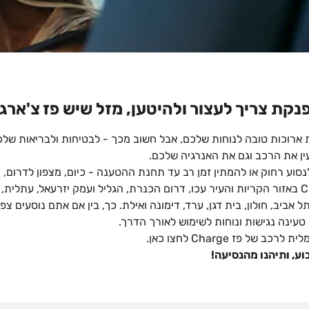
נקת צריך לעצור ולהיטען, מזל שיש פז צ'ארג
ארוכות טובה לנוחות שלכם, אבל חשוב מכך - לבטיחות ולבריאות שלכ
ין את הרכב וגם את האנרגיה שלכם.
סוע רחוק או להמתין זמן רב עד תחנת ההטענה - כיום, מצפון לדרום, 
עמדות טעינה של פז Charge באזור הקריות והעיר עכו, דרום הכנרת, הגליל ועמק יזרעאל, 
אביב, חולון, בית דגן, ערד, דימונה ואילת. כך, בין אם אתם נוסעים צפו
טעינה נגישות ונוחות לשימוש לאורך הדרך.
ל פז Charge לחצו כאן.
ע, ותיהנו מהנסיעה!