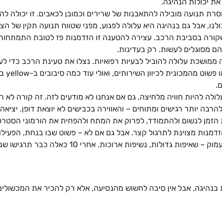
את יכולות הנהיגה.
רת תנועה מובילה להתאבנות של שרירים וכמובן לכאבים. זו יכולה לה
לנו, אבל גם בנהיגה היא עלולה לפגוע, מפני שטווח תנועה תקין של הצ
ורה בסביבת הרכב. עצירה להטענה זו הזדמנות פז לטובת התמתחות ו
ם מסוגלים לעשות. רק בעדינות.
 ממושכת עלולה להוביל לבעיות רפואיות. נצלו את טעינת הרכב כדי לע
בגוף: הלי
.
לולה להיות חוויה מלחיצה, גם אם אנחנו לא מודעים לזה. זה קורה לא ר
להרבה יותר רגישים ומתוחים – והאווירה בכבישים לא יוצאת דופן. יציא
זמן לנשום ולהתמודד, לפרוק את המתח ולהפחית את הורמוני הסטרס
הזדמנות מצוינת לתרגול קצר. אבל גם אם לא – פשוט שבו בנחת, הפעילו 
מרגיעה, עצמו עיניים ונשמו עמוק – שאיפות גדולות, נשי
ת בנהיגה, אבל אין סיבה לחשוש מהנסיעה, אלא רק להכיר את המכשולים