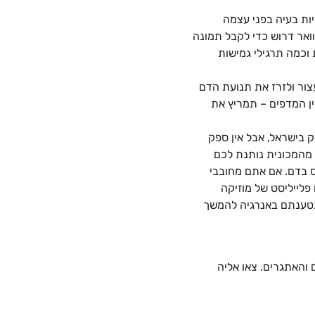
יות בעיה בפני עצמה
וואר דרוש כדי לקבל תמונה
כמה תרגילי גמישות
צור ולזרז את תנועת הדם
כה סביב התחנה או פשוט מהמכונית לכיוון השירותים, ואולי עוד כמה סיבובים ב-yellow בין המדפים – תמריץ את
ק בישראל, אבל אין ספק
ה מהמכונית נותנת לכם
 בדם. אם אתם מחובבי
פלייליסט של מוזיקה
פות ארוכות. אחרי 10 כאלה כבר תרגישו שנטענתם באנרגיה להמשך
 והאתגרים. צאו אליה