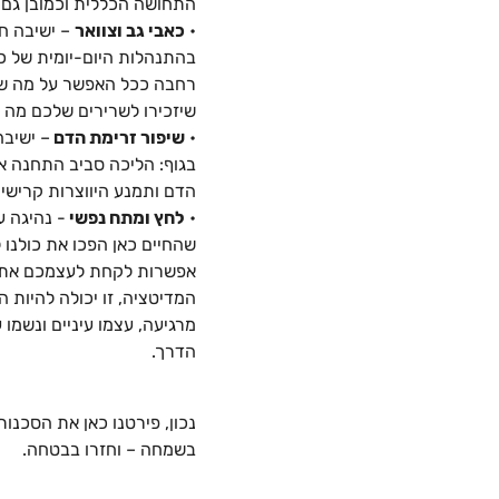
התחושה הכללית וכמובן גם 
•
כאבי גב וצוואר
– ישיבה חס
בהתנהלות היום-יומית של כו
רחבה ככל האפשר על מה שק
שיזכירו לשרירים שלכם מה ה
•
שיפור זרימת הדם
– ישיבה
הדם ותמנע היווצרות קרישים
•
לחץ ומתח נפשי
- נהיגה ע
שהחיים כאן הפכו את כולנו 
אפשרות לקחת לעצמכם את ה
המדיטציה, זו יכולה להיות 
הדרך.
נכון, פירטנו כאן את הסכנו
בשמחה – וחזרו בבטחה.