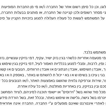
גו, וכן כל סימן רשום אחר של החברה ו/או מי מן החברות המופיעות ב
מני מסחר רשומים ולכן קניינה של החברה, או מותגים בבעלות החברה,
ל המשתמש לעשות כל פעולה העלולה לפגוע בזכויות הקניין על סימ
המשתמש בלבד.
י מטעמה אחריות כלשהי בגין נזק ישיר, עקיף, דמי נזיקין עונשיים, נזק
 ומין, לרבות, ומבלי לפגוע בכלליות האמור לעיל, דמי נזיקין בגין שימוש
, אובדן השימוש, אובדן הנתונים או אובדן הרווחים, הנובעים או קש
 בגין עיכוב בשימוש או באי יכולת להשתמש באתר, באספקה או בא
צר, שירות וגרפיקה נלווית שהושגו באמצעות האתר, ו/או הנובעים בכל
 ובין בנזיקין, בין באחריות מוחלטת, ו/או כל עילה אחרת.
כל סוד שהוא בשל "וירוסים" או יישומי תוכנה למיניהם, לציוד המחש
רמו בשל גישה, גלישה או שימוש באתר, ובכלל זאת, בשל הורדת מידע
 לאתרי אינטרנט שאינם מופעלים ע"י החברה. החברה אינה אחראית 