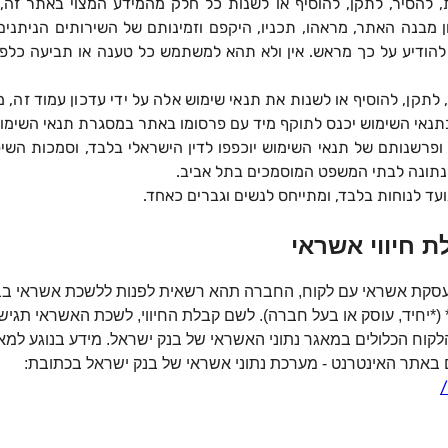
הסיר, לתקן, להוסיף או לשנות כל חלק מהמידע המצוי באתר זה, ע
 מבנה האתר, מראהו, תכניו, היקפם וזמינותם של השירותים הניתנים 
להודיע על כך מראש. אין ולא תהא למשתמש כל טענה או תביעה כלפי
קן, להוסיף או לשנות את תנאי שימוש אלה על ידי עדכון עמוד זה, מ
 בתנאי השימוש יכנס לתוקף מיד עם פרסומו באתר במסגרת תנאי השימו
ופרשנותם של תנאי השימוש יוכפפו לדין הישראלי בלבד, וסמכות השי
 נתונה לבתי המשפט המוסמכים בתל אביב.
עד לנוחות בלבד, ומתייחס לנשים וגברים כאחד.
סקת אשראי עם לקוח, החברה תהא רשאית לפנות ללשכת אשראי ב
 (*יחיד, עוסק או בעל חברה). לשם קבלת החיווי, לשכת האשראי תגיש
לקוח הכלולים במאגר נתוני האשראי של בנק ישראל.
מידע בנוגע למאג
אתר האינטרנט - מערכת נתוני אשראי של בנק ישראל בכתובת:
/