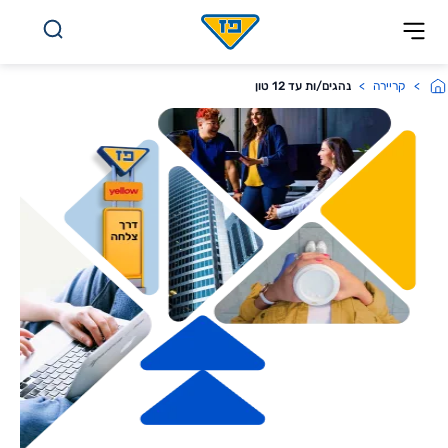
לג לתוכן
קריירה
נהגים/ות עד 12 טון