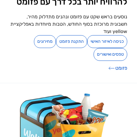
להרוויח יותר בכל דרך עם פזומט
נוסעים בראש שקט עם פזומט ונהנים מתדלוק מהיר,
חשבונית מרוכזת בסוף החודש, הטבות מיוחדות באפליקציית
yellow ועוד
כניסה לאיזור האישי
התקנת פזומט
מחירונים
טפסים ואישורים
פזומט